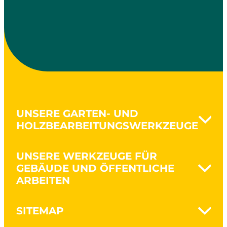
UNSERE GARTEN- UND
HOLZBEARBEITUNGSWERKZEUGE
Aushubarbeiten & Rodung
UNSERE WERKZEUGE FÜR
Bodenbearbeitung
GEBÄUDE UND ÖFFENTLICHE
Boden umgraben
ARBEITEN
Gartenpflege
Holz spalten
Nanovib - Schützen Sie Ihre
SITEMAP
Gesundheit
Werkzeuge für traditionelles