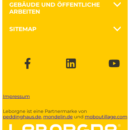
GEBÄUDE UND ÖFFENTLICHE
Boden umgraben
ARBEITEN
Gartenpflege
Holz spalten
Nanovib - Schützen Sie Ihre
SITEMAP
Gesundheit
Werkzeuge für traditionelles
Die Marke
Mauerwerk
Nachhaltigkeit
Konstruktionsarbeiten und
Kontakt
Mauerwerk
Broschüren und Kataloge
Werkzeuge für Bauhöfe
Holzrahmenkonstruktion
Impressum
Leborgne ist eine Partnermarke von
peddinghaus.de,
mondelin.de
und
moboutillage.com