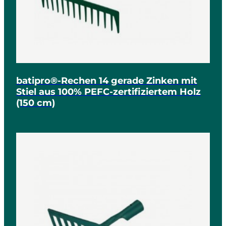
batipro®-Rechen 14 gerade Zinken mit
Stiel aus 100% PEFC-zertifiziertem Holz
(150 cm)