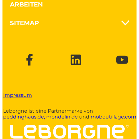
ARBEITEN
Gartenpflege
Holz spalten
Nanovib - Schützen Sie Ihre
SITEMAP
Gesundheit
Werkzeuge für traditionelles
Die Marke
Mauerwerk
Nachhaltigkeit
Konstruktionsarbeiten und
Kontakt
Mauerwerk
Broschüren und Kataloge
Werkzeuge für Bauhöfe
Holzrahmenkonstruktion
Impressum
Leborgne ist eine Partnermarke von
peddinghaus.de,
mondelin.de
und
moboutillage.com