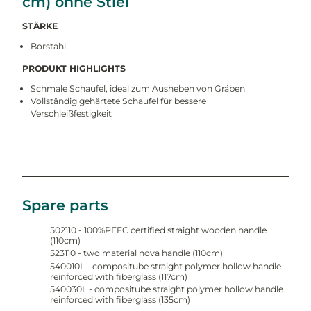
cm) ohne Stiel
STÄRKE
Borstahl
PRODUKT HIGHLIGHTS
Schmale Schaufel, ideal zum Ausheben von Gräben
Vollständig gehärtete Schaufel für bessere
Verschleißfestigkeit
Spare parts
502110 - 100%PEFC certified straight wooden handle
(110cm)
523110 - two material nova handle (110cm)
540010L - compositube straight polymer hollow handle
reinforced with fiberglass (117cm)
540030L - compositube straight polymer hollow handle
reinforced with fiberglass (135cm)